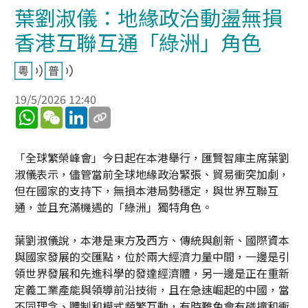
葉劉淑儀：地緣政治動盪無損
香港互聯互通「綠洲」角色
19/5/2026 12:40
WhatsApp
WeChat
LinkedIn
「全球繁榮峰會」今日起在本港舉行，匯賢智庫主席葉劉
淑儀表示，儘管當前全球地緣政治緊張、貿易衝突加劇，
但在國家的支持下，無損本港局勢穩定，與世界互聯互
通，並且充滿機遇的「綠洲」獨特角色。
葉劉淑儀說，本港是東方及西方、傳統與創新、國際資本
與國家發展的交匯點，位於兩大經濟力量中間，一邊是引
領世界發展和先進科學的發達經濟體，另一邊是正在重新
定義工業產能與領導前沿技術，且在急速崛起的中國，當
不同理念、體制和模式頻繁互動，有時難免會有碰撞和衝