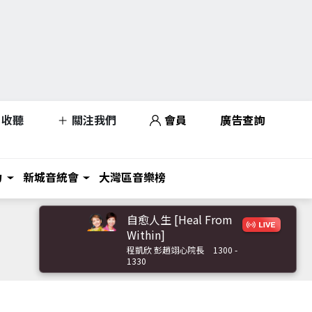
收聽
關注我們
會員
廣告查詢
力
新城音統會
大灣區音樂榜
自愈人生 [Heal From
Within]
程凱欣 彭趙翊心院長
1300 -
1330