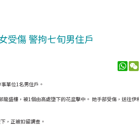
女受傷 警拘七旬男住戶
What
涉事單位1名男住戶。
下邨龍盛樓，被1個由高處墮下的花盆擊中。 她手部受傷，送往伊
墮下，正被扣留調查。