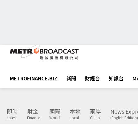
METROFINANCE.BIZ
新聞
財經台
知訊台
Me
即時
財金
國際
本地
兩岸
News Expr
Latest
Finance
World
Local
China
(English Edition)