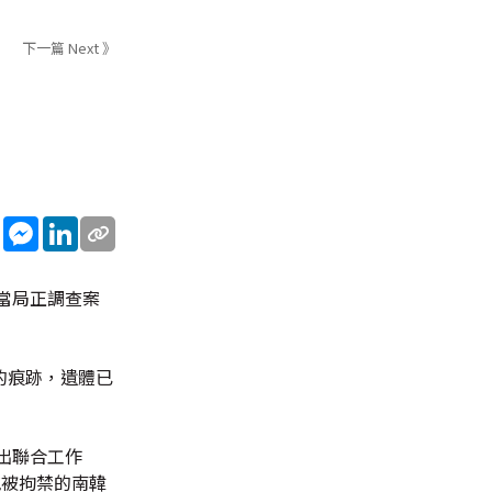
下一篇 Next 》
sApp
WeChat
Messenger
LinkedIn
當局正調查案
的痕跡，遺體已
出聯合工作
地被拘禁的南韓