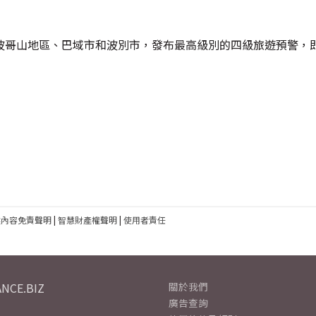
波哥山地區、巴域市和波別市，發布最高級別的四級旅遊預警，
建內容免責聲明
|
智慧財產權聲明
|
使用者責任
NCE.BIZ
關於我們
廣告查詢