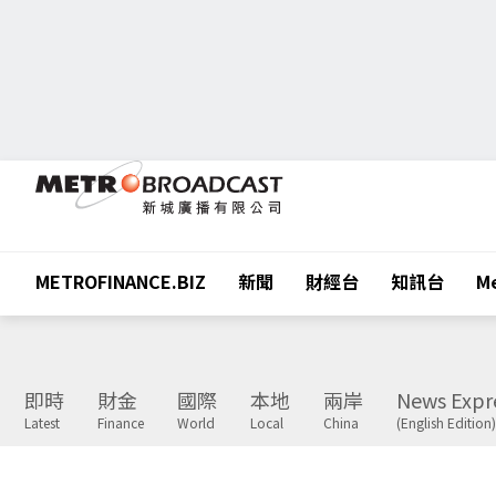
METROFINANCE.BIZ
新聞
財經台
知訊台
Me
即時
財金
國際
本地
兩岸
News Expr
Latest
Finance
World
Local
China
(English Edition)