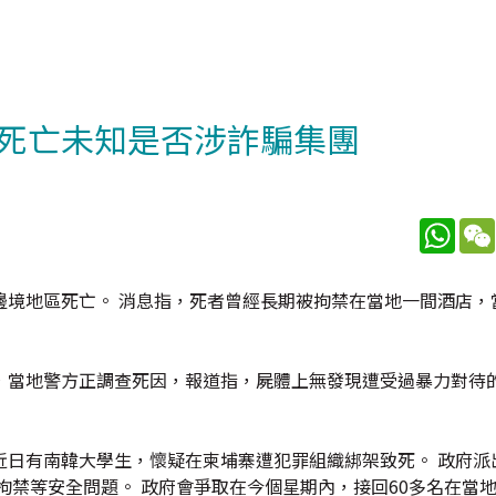
死亡未知是否涉詐騙集團
What
邊境地區死亡。 消息指，死者曾經長期被拘禁在當地一間酒店，
，當地警方正調查死因，報道指，屍體上無發現遭受過暴力對待
近日有南韓大學生，懷疑在柬埔寨遭犯罪組織綁架致死。 政府派
拘禁等安全問題。 政府會爭取在今個星期內，接回60多名在當