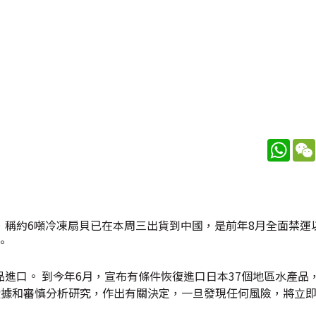
What
，稱約6噸冷凍扇貝已在本周三出貨到中國，是前年8月全面禁運
。
進口。 到今年6月，宣布有條件恢復進口日本37個地區水產品
學證據和審慎分析研究，作出有關決定，一旦發現任何風險，將立