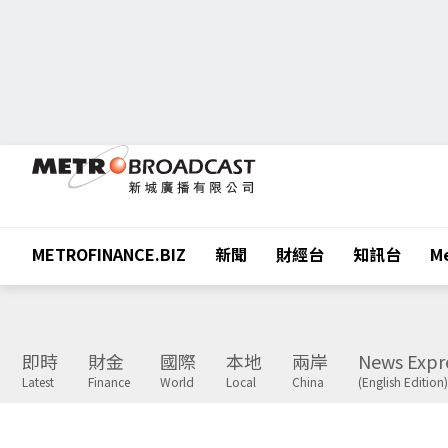
METROFINANCE.BIZ
新聞
財經台
知訊台
Me
即時
財金
國際
本地
兩岸
News Expr
Latest
Finance
World
Local
China
(English Edition)