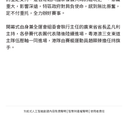
重大，影響深遠，特區政府對肩負使命，感到無比振奮，
定不付重托，全力辦好賽事。
開幕式由身兼全運會組委會執行主任的廣東省省長孟凡利
主持，各參賽代表團代表隨後陸續進場，粵港澳三支東道
主隊伍壓軸一同進場，港隊由賽艇運動員趙顯臻擔任持旗
手。
生成式人工智能創建內容免責聲明
|
智慧財產權聲明
|
使用者責任