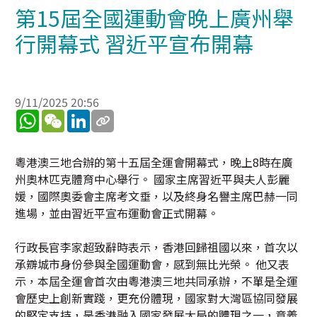
第15屆全國運動會晚上廣州舉
行開幕式 習近平宣布開幕
9/11/2025 20:56
WhatsApp
WeChat
LinkedIn
粵港澳三地合辦的第十五屆全運會開幕式，晚上8時在廣
州奧林匹克體育中心舉行。 國家主席習近平與夫人彭麗
媛，國際奧委會主席考文垂，以及終身名譽主席巴赫一同
進場，並由習近平宣布運動會正式開幕。
行政長官李家超致辭時表示，香港回歸祖國以來，首次以
承辧城市身份參與全國運動會，感到無比光榮。 他又表
示，本屆全運會首次由粵港澳三地共同承辦，不單是全運
會歷史上創新實踐，更充份體現，國家對大灣區協同發展
的堅定支持，是香港融入國家發展大局的體現之一，意義