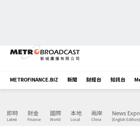
METROFINANCE.BIZ
新聞
財經台
知訊台
Me
即時
財金
國際
本地
兩岸
News Expr
Latest
Finance
World
Local
China
(English Edition)