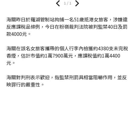
1 / 1
海關昨日於羅湖管制站拘捕一名51歲抵港女旅客，涉嫌違
反應課稅品條例，今日在粉嶺裁判法院被判監禁40日及罰
款4000元。
海關在該名女旅客攜帶的個人行李內檢獲約4380支未完稅
香煙，估計市值約1萬7900萬元，應課稅值約1萬4400
元。
海關對判刑表示歡迎，指監禁刑罰具相當阻嚇作用，並反
映罪行的嚴重性。