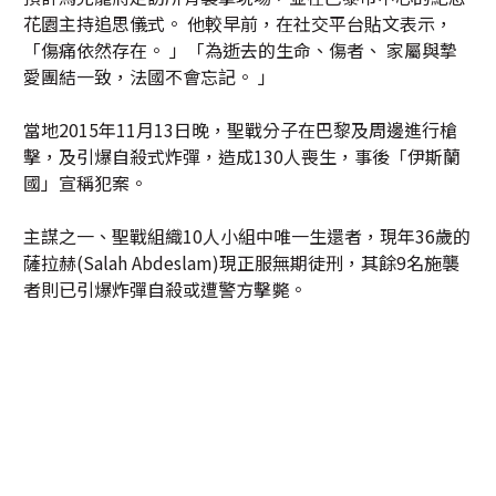
花園主持追思儀式。 他較早前，在社交平台貼文表示，
「傷痛依然存在。 」「為逝去的生命、傷者、 家屬與摯
愛團結一致，法國不會忘記。 」
當地2015年11月13日晚，聖戰分子在巴黎及周邊進行槍
擊，及引爆自殺式炸彈，造成130人喪生，事後「伊斯蘭
國」宣稱犯案。
主謀之一、聖戰組織10人小組中唯一生還者，現年36歲的
薩拉赫(Salah Abdeslam)現正服無期徒刑，其餘9名施襲
者則已引爆炸彈自殺或遭警方擊斃。