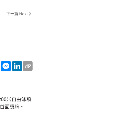
下一篇 Next 》
sApp
WeChat
Messenger
LinkedIn
00米自由泳項
來首面獎牌。