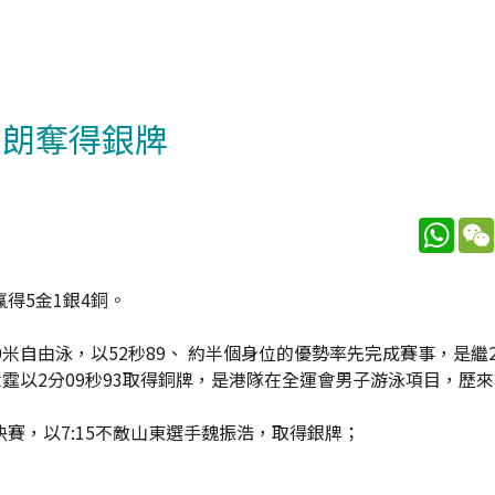
思朗奪得銀牌
What
得5金1銀4銅。
米自由泳，以52秒89、 約半個身位的優勢率先完成賽事，是繼2
霆以2分09秒93取得銅牌，是港隊在全運會男子游泳項目，歷
賽，以7:15不敵山東選手魏振浩，取得銀牌；