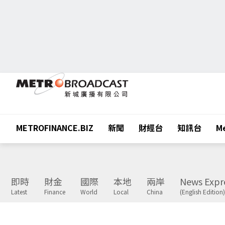
METROFINANCE.BIZ
新聞
財經台
知訊台
Me
即時
財金
國際
本地
兩岸
News Expr
Latest
Finance
World
Local
China
(English Edition)