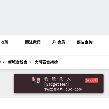
收聽
關注我們
會員
廣告查詢
力
新城音統會
大灣區音樂榜
物·玩·潮·人
[Gadget Men]
李碩宏 麥卓華
2100 - 2200