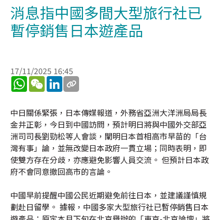
消息指中國多間大型旅行社已
暫停銷售日本遊產品
17/11/2025 16:45
WhatsApp
WeChat
LinkedIn
中日關係緊張，日本傳媒報道，外務省亞洲大洋洲局局長
金井正彰，今日到中國訪問，預計明日將與中國外交部亞
洲司司長劉勁松等人會談，闡明日本首相高市早苗的「台
灣有事」論，並無改變日本政府一貫立場；同時表明，即
使雙方存在分歧，亦應避免影響人員交流。 但預計日本政
府不會同意撤回高市的言論。
中國早前提醒中國公民近期避免前往日本，並建議謹慎規
劃赴日留學。 據報，中國多家大型旅行社已暫停銷售日本
遊產品；原定本月下旬在北京舉辦的「東京-北京論壇」將