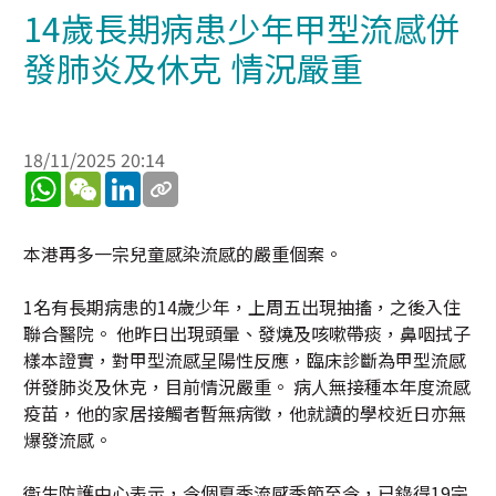
14歲長期病患少年甲型流感併
發肺炎及休克 情況嚴重
18/11/2025 20:14
WhatsApp
WeChat
LinkedIn
本港再多一宗兒童感染流感的嚴重個案。
1名有長期病患的14歲少年，上周五出現抽搐，之後入住
聯合醫院。 他昨日出現頭暈、發燒及咳嗽帶痰，鼻咽拭子
樣本證實，對甲型流感呈陽性反應，臨床診斷為甲型流感
併發肺炎及休克，目前情況嚴重。 病人無接種本年度流感
疫苗，他的家居接觸者暫無病徵，他就讀的學校近日亦無
爆發流感。
衞生防護中心表示，今個夏季流感季節至今，已錄得19宗