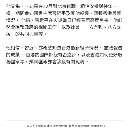
他又指，一向是在12月到北京述職，相信安排與往年一
樣，期間會向國家主席習近平及其他領導，匯報香港最新
情況。 他指，習近平在火災當日已經表示高度重視，他必
然會匯報政府的相關工作，以及社會「一方有難、八方支
援」的共同力量等。
他相信，習近平亦希望知道香港最新經濟情況、 施政報告
的成績、 香港的國際評級有否進步，以及香港如何更好服
務國家等，預料匯報亦會涉及有關範疇。
生成式人工智能創建內容免責聲明
|
智慧財產權聲明
|
使用者責任