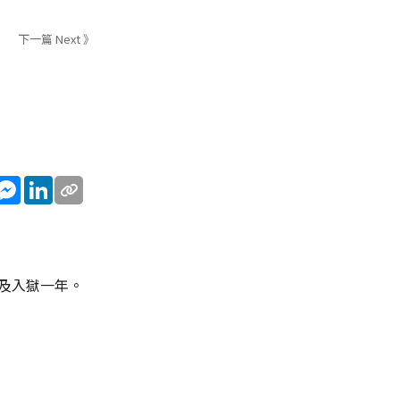
下一篇 Next 》
App
eChat
Messenger
LinkedIn
元及入獄一年。