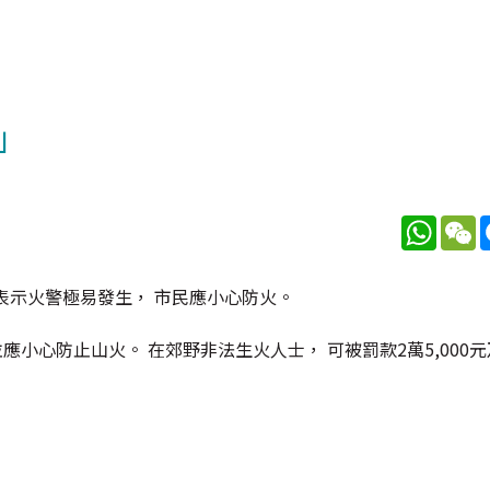
」
Whats
W
 表示火警極易發生， 市民應小心防火。
應小心防止山火。 在郊野非法生火人士， 可被罰款2萬5,000