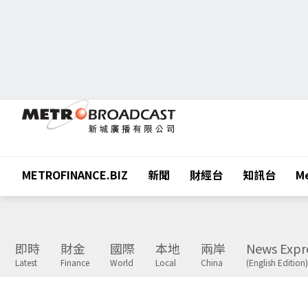
METROFINANCE.BIZ
新聞
財經台
知訊台
Me
即時
財金
國際
本地
兩岸
News Expr
Latest
Finance
World
Local
China
(English Edition)