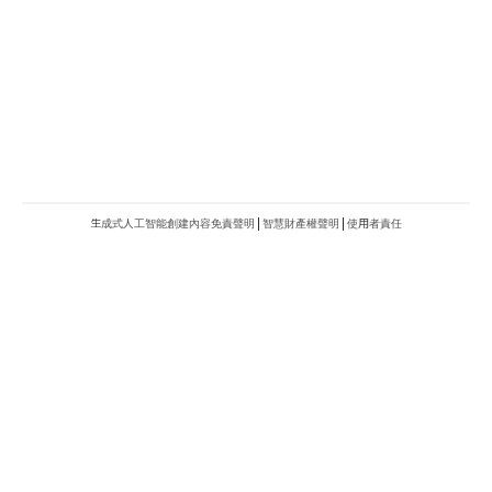
生成式人工智能創建內容免責聲明
|
智慧財產權聲明
|
使用者責任
METROFINANCE.BIZ
關於我們
廣告查詢
財經台
使用條款及細則
知訊台
版權及免責聲明
Metro Plus
私隱政策
MBO TV
聯絡我們