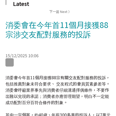
消委會在今年首11個月接獲88
宗涉交友配對服務的投訴
15/12/2025 10:06
消委會今年首11個月接獲88宗有關交友配對服務的投訴，
包括推薦對象未符合要求、 交友程式的會員質素參差等。
消委會呼籲業界事先與消費者仔細溝通擇偶條件，不要作
出難以兌現的承諾；消費者亦應管理期望，明白不一定能
成功配對百分百符合條件的對象。
其中一宗個案，約40歲、年薪300多萬的投訴人，以7萬元
向配對公司購買服務，希望尋找年齡及收入相若的男士為
對象，配對公司先後推薦18人，但當中沒有一位完全符合
要求，投訴人聯絡消委會，要求取消合約及退款。配對公