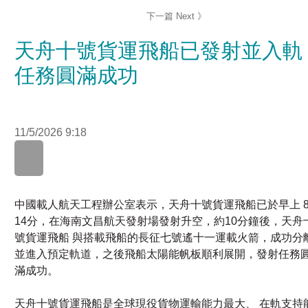
天舟十號貨運飛船已發射並入軌
任務圓滿成功
11/5/2026 9:18
中國載人航天工程辦公室表示，天舟十號貨運飛船已於早上 
14分，在海南文昌航天發射場發射升空，約10分鐘後，天舟
號貨運飛船 與搭載飛船的長征七號遙十一運載火箭，成功分
並進入預定軌道，之後飛船太陽能帆板順利展開，發射任務
滿成功。
天舟十號貨運飛船是全球現役貨物運輸能力最大、 在軌支持
力最全面的貨運飛船，今次是中國太空站啟用以來，第5次貨
任務，計劃運載共重近6.2噸的補給物資，包括用於保障神舟
十三號和二十四號兩批航天員乘組，在軌工作和生活的必須