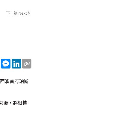
下一篇 Next 》
sApp
WeChat
Messenger
LinkedIn
往西澳首府珀斯
束後，將根據