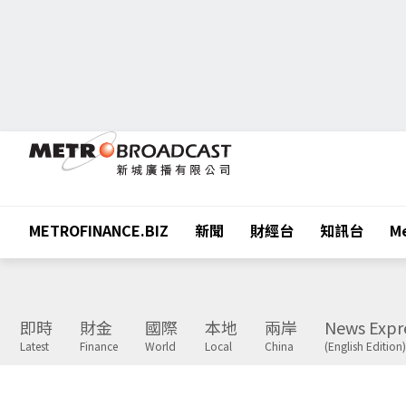
METROFINANCE.BIZ
新聞
財經台
知訊台
Me
即時
財金
國際
本地
兩岸
News Expr
Latest
Finance
World
Local
China
(English Edition)