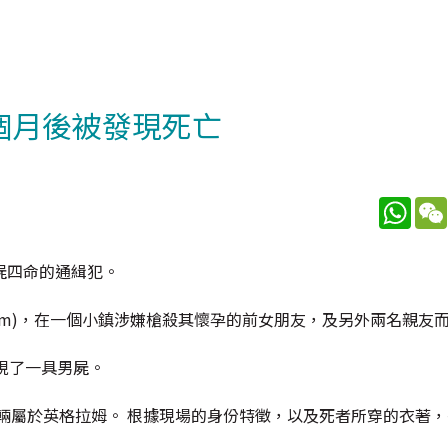
個月後被發現死亡
What
屍四命的通緝犯。
ngram)，在一個小鎮涉嫌槍殺其懷孕的前女朋友，及另外兩名親友
現了一具男屍。
輛屬於英格拉姆。 根據現場的身份特徵，以及死者所穿的衣著