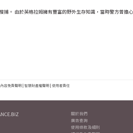
模搜捕。 由於英格拉姆擁有豐富的野外生存知識，當時警方曾擔
建內容免責聲明
|
智慧財產權聲明
|
使用者責任
NCE.BIZ
關於我們
廣告查詢
使用條款及細則