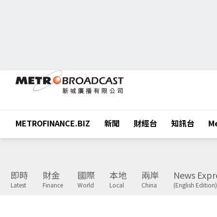
METROFINANCE.BIZ
新聞
財經台
知訊台
Me
即時
財金
國際
本地
兩岸
News Expr
Latest
Finance
World
Local
China
(English Edition)