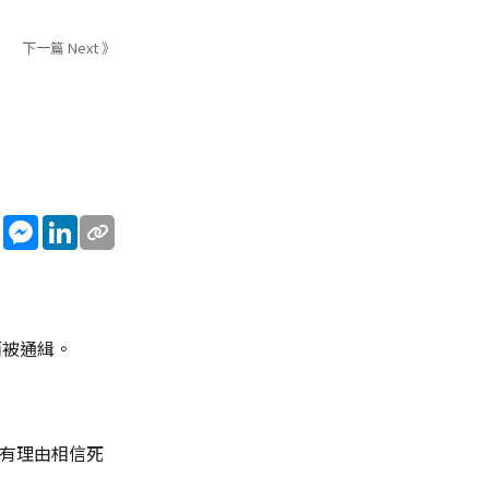
下一篇 Next 》
sApp
WeChat
Messenger
LinkedIn
而被通緝。
，有理由相信死