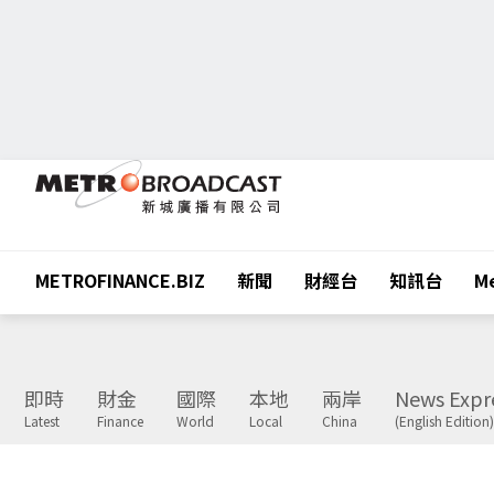
METROFINANCE.BIZ
新聞
財經台
知訊台
Me
即時
財金
國際
本地
兩岸
News Expr
Latest
Finance
World
Local
China
(English Edition)