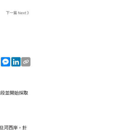
下一篇 Next 》
sApp
WeChat
Messenger
LinkedIn
階段並開始採取
旦河西岸，針