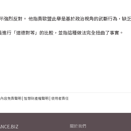
ar)表示強烈反對。 他指責歐盟此舉是基於政治視角的武斷行為，缺
員進行「道德對等」的比較，並指這種做法完全扭曲了事實。
建內容免責聲明
|
智慧財產權聲明
|
使用者責任
NCE.BIZ
關於我們