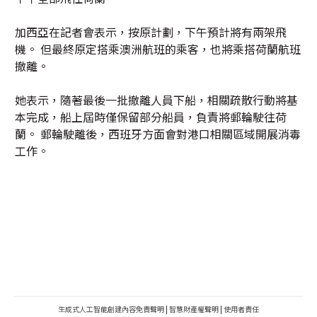
加西亞在記者會表示，按原計劃，下午預計將有兩架飛
機。 但最終原定搭乘澳洲航班的乘客，也將乘搭荷蘭航班
撤離。
她表示，隨著最後一批撤離人員下船，相關疏散行動將基
本完成，船上屆時僅保留部分船員，負責將郵輪駛往荷
蘭。 郵輪駛離後，西班牙方面會對港口相關區域開展消毒
工作。
生成式人工智能創建內容免責聲明
|
智慧財產權聲明
|
使用者責任