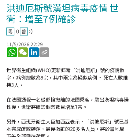
洪迪厄斯號漢坦病毒疫情 世
衛：增至7例確診
11/5/2026 22:29
WhatsApp
WeChat
LinkedIn
世界衛生組織(WHO)更新郵輪「洪迪厄斯」號的疫情數
字，病例總數為9宗，其中兩宗為疑似病例。 死亡人數維
持3人。
在法國通報一名從郵輪撤離的法國乘客，驗出漢坦病毒陽
性後，世衛將確診個案數目增至7宗。
另外，西班牙衛生大臣加西亞表示，「洪迪厄斯」號已基
本完成疏散轉運，最後撤離的20多名人員，將於當地周一
下午全部飛往荷蘭。