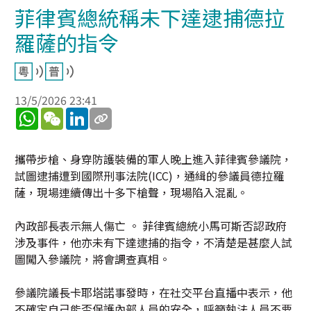
菲律賓總統稱未下達逮捕德拉
羅薩的指令
13/5/2026 23:41
WhatsApp
WeChat
LinkedIn
攜帶步槍、身穿防護裝備的軍人晚上進入菲律賓參議院，
試圖逮捕遭到國際刑事法院(ICC)，通緝的參議員德拉羅
薩，現場連續傳出十多下槍聲，現場陷入混亂。
內政部長表示無人傷亡 。 菲律賓總統小馬可斯否認政府
涉及事件，他亦未有下達逮捕的指令，不清楚是甚麼人試
圖闖入參議院，將會調查真相。
參議院議長卡耶塔諾事發時，在社交平台直播中表示，他
不確定自己能否保護內部人員的安全，呼籲執法人員不要