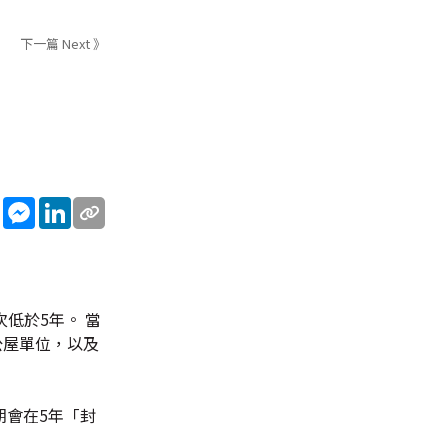
下一篇 Next 》
sApp
WeChat
Messenger
LinkedIn
低於5年。 當
公屋單位，以及
期會在5年「封