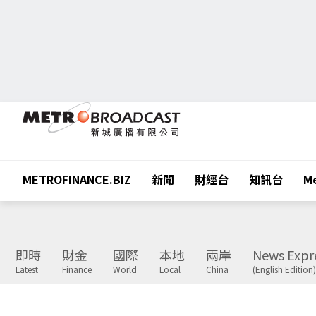
METROFINANCE.BIZ
新聞
財經台
知訊台
Me
即時
財金
國際
本地
兩岸
News Expr
Latest
Finance
World
Local
China
(English Edition)