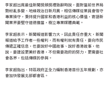
李家超出席最佳新聞獎頒獎禮致辭時說，面對當前世界局
勢紛亂多變、地緣政治日新月異，相信傳媒從業員會恪守
專業操守，秉持提升國家和香港利益的核心價值，寄語新
聞業界要堅守道德擔當，樹立專業媒體典範。
李家超表示，新聞報道影響力大，因此責任亦重大，新聞
報道給予工作者一些權利，而有權利就有責任，要向市民
傳遞正確信息，也要說好中國故事、說好香港故事，他
說，要建設更美好香港，不但需要政府的努力，更需要社
會各界，包括傳媒的參與。
李家超指出，特區政府正全力編制香港首份五年規劃，亦
會加快發展北部都會區。