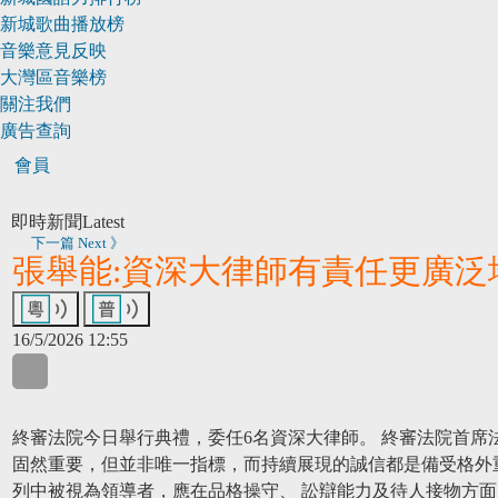
新城歌曲播放榜
音樂意見反映
大灣區音樂榜
關注我們
廣告查詢
會員
即時新聞
Latest
下一篇 Next 》
張舉能:資深大律師有責任更廣泛
16/5/2026 12:55
WhatsApp
WeChat
LinkedIn
終審法院今日舉行典禮，委任6名資深大律師。 終審法院首席
固然重要，但並非唯一指標，而持續展現的誠信都是備受格外
列中被視為領導者，應在品格操守、 訟辯能力及待人接物方