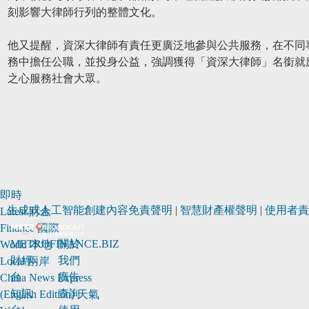
刻影響大律師行列的整體文化。
他又提醒，資深大律師有責任更廣泛地參與公共服務，在不同
務中擔任公職，並投身公益，強調獲得「資深大律師」名銜就
之心服務社會大眾。
即時
生成式人工智能創建內容免責聲明
|
智慧財產權聲明
|
使用者責
Latest
財金
Finance
國際
METROFINANCE.BIZ
關於
World
本地
財經
我們
Local
兩岸
台
廣告
China
News Express
知訊
查詢
(English Edition)
天氣
台
使用