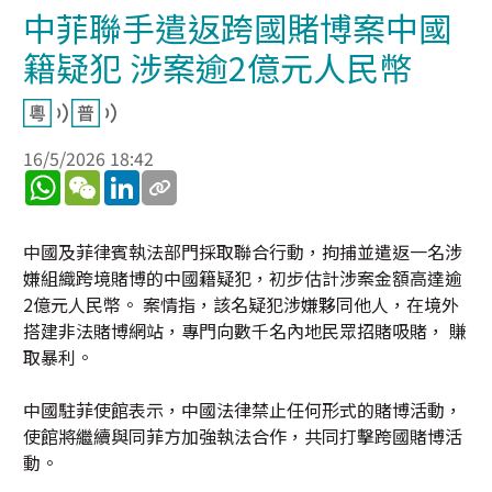
中菲聯手遣返跨國賭博案中國
籍疑犯 涉案逾2億元人民幣
16/5/2026 18:42
WhatsApp
WeChat
LinkedIn
中國及菲律賓執法部門採取聯合行動，拘捕並遣返一名涉
嫌組織跨境賭博的中國籍疑犯，初步估計涉案金額高達逾
2億元人民幣。 案情指，該名疑犯涉嫌夥同他人，在境外
搭建非法賭博網站，專門向數千名內地民眾招賭吸賭， 賺
取暴利。
中國駐菲使館表示，中國法律禁止任何形式的賭博活動，
使館將繼續與同菲方加強執法合作，共同打擊跨國賭博活
動。