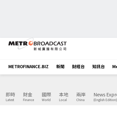
METROFINANCE.BIZ
新聞
財經台
知訊台
Me
即時
財金
國際
本地
兩岸
News Expr
Latest
Finance
World
Local
China
(English Edition)