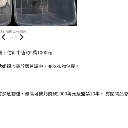
(政府新聞公報圖片)
1 / 1
，估計市值約5萬1000元。
活蜥蜴收藏於薯片罐中，並以衣物包裹。
危物種，最高可被判罰款1000萬元及監禁10年。 有關物品