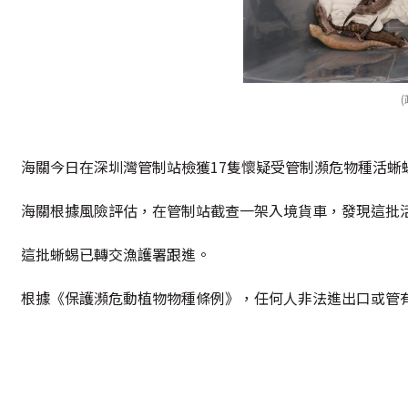
海關今日在深圳灣管制站檢獲17隻懷疑受管制瀕危物種活蜥蝪
海關根據風險評估，在管制站截查一架入境貨車，發現這批
這批蜥蜴已轉交漁護署跟進。
根據《保護瀕危動植物物種條例》，任何人非法進出口或管有瀕