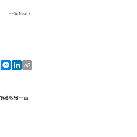
下一篇 Next 》
sApp
WeChat
Messenger
LinkedIn
他獲救後一直