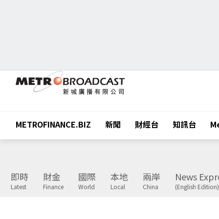
METROFINANCE.BIZ
新聞
財經台
知訊台
Me
即時
財金
國際
本地
兩岸
News Expr
Latest
Finance
World
Local
China
(English Edition)