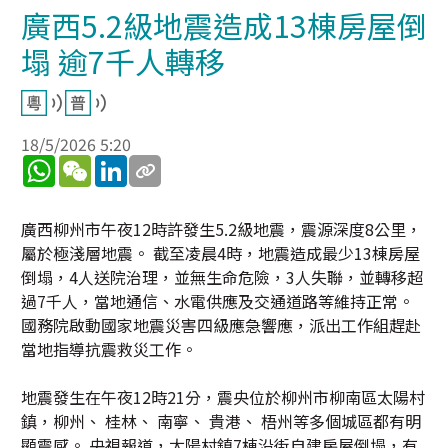
廣西5.2級地震造成13棟房屋倒
塌 逾7千人轉移
18/5/2026 5:20
WhatsApp
WeChat
LinkedIn
廣西柳州市午夜12時許發生5.2級地震，震源深度8公里，
屬於極淺層地震。 截至凌晨4時，地震造成最少13棟房屋
倒塌，4人送院治理，並無生命危險，3人失聯，並轉移超
過7千人，當地通信、水電供應及交通道路等維持正常。
國務院啟動國家地震災害四級應急響應，派出工作組趕赴
當地指導抗震救災工作。
地震發生在午夜12時21分，震央位於柳州市柳南區太陽村
鎮，柳州、 桂林、 南寧、 貴港、 梧州等多個城區都有明
顯震感。 央視報道，太陽村鎮7棟沿街自建房屋倒塌，有