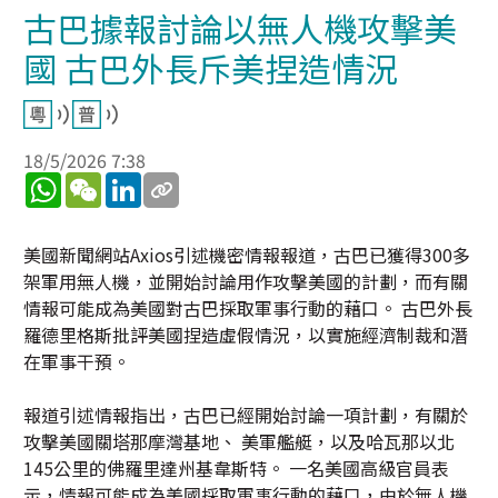
古巴據報討論以無人機攻擊美
國 古巴外長斥美捏造情況
18/5/2026 7:38
WhatsApp
WeChat
LinkedIn
美國新聞網站Axios引述機密情報報道，古巴已獲得300多
架軍用無人機，並開始討論用作攻擊美國的計劃，而有關
情報可能成為美國對古巴採取軍事行動的藉口。 古巴外長
羅德里格斯批評美國捏造虛假情況，以實施經濟制裁和潛
在軍事干預。
報道引述情報指出，古巴已經開始討論一項計劃，有關於
攻擊美國關塔那摩灣基地、 美軍艦艇，以及哈瓦那以北
145公里的佛羅里達州基韋斯特。 一名美國高級官員表
示，情報可能成為美國採取軍事行動的藉口，由於無人機