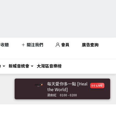
收聽
關注我們
會員
廣告查詢
力
新城音統會
大灣區音樂榜
每天愛你多一點 [Heal
the World]
梁劍紅
0100 - 0200