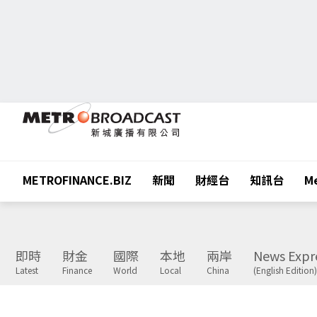
METROFINANCE.BIZ
新聞
財經台
知訊台
Me
即時
財金
國際
本地
兩岸
News Expr
Latest
Finance
World
Local
China
(English Edition)