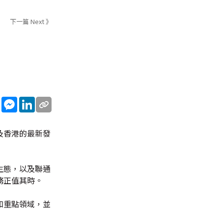
下一篇 Next 》
sApp
WeChat
Messenger
LinkedIn
及香港的最新發
生態，以及聯通
務正值其時。
和重點領域，並