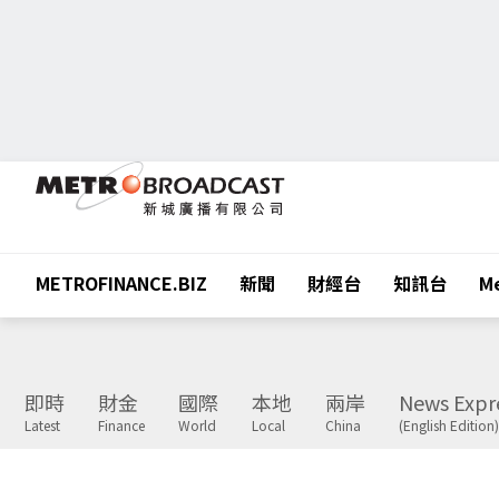
METROFINANCE.BIZ
新聞
財經台
知訊台
Me
即時
財金
國際
本地
兩岸
News Expr
Latest
Finance
World
Local
China
(English Edition)