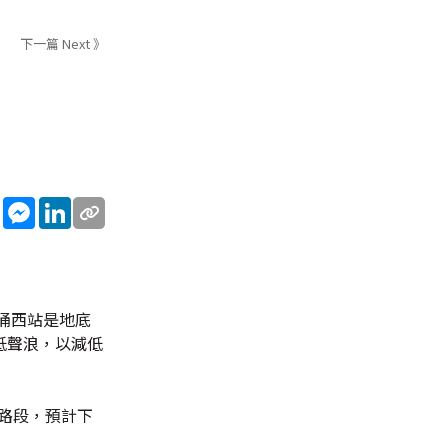
下一篇 Next 》
sApp
WeChat
Messenger
LinkedIn
涌西站是地底
低聲浪，以減低
路段，預計下