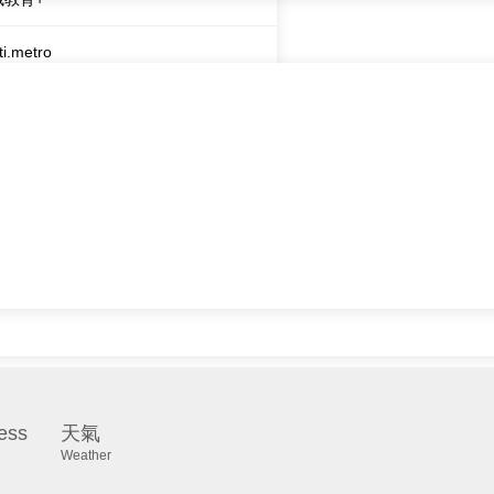
ti.metro
城財經台
城知訊台
港新城廣播
ess
天氣
Weather
直播
×