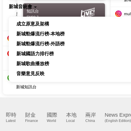
新城教育+
新城音統會
知訊台
mul
FM99.7
multi.metro
成立原意及架構
新
新城財經台
新城勁爆流行榜-本地榜
新
新城知訊台
Metro Plus
新城勁爆流行榜-外語榜
AM1044
香
新城國語力排行榜
香港新城電台
新城歌曲播放榜
新城知訊台
音樂意見反映
即時
財金
國際
本地
兩岸
News Expr
Latest
Finance
World
Local
China
(English Edition)