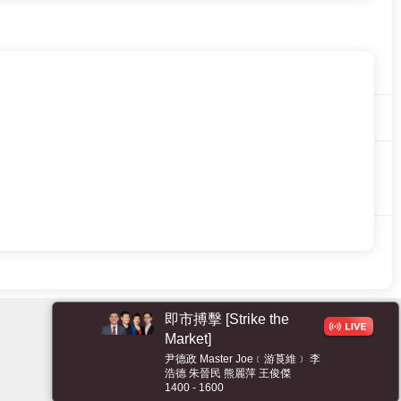
即市搏擊 [Strike the
Market]
尹德政 Master Joe﹝游莨維﹞ 李
浩德 朱晉民 熊麗萍 王俊傑
1400 - 1600