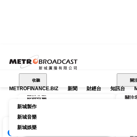
收聽
關
METROFINANCE.BIZ
新聞
財經台
知訊台
Me
即時收聽
關注
關注我們
新城製作
新城
新城廣播有限公司 Metro Broadcast
財經台
新城音樂
新城
新城財經台 Metro Finance
FM104
新
新城娛樂
新城健康+
新