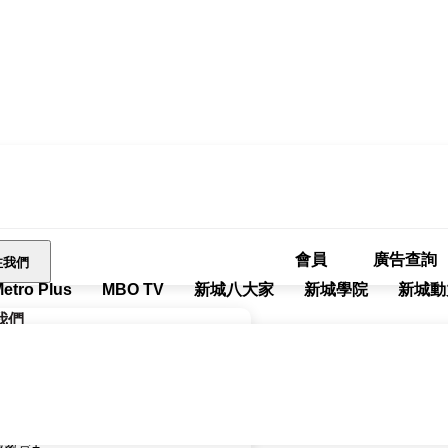
會員
廣告查詢
注我們
tro Plus
MBO TV
新城八大家
新城學院
新城動
我們
廣播有限公司 Metro Broadcast
財經台 Metro Finance
城健康+
城教育+