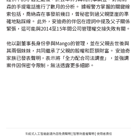
森的手提電話進行了數月的分析。 據報警方掌握的關鍵線
索包括，喬納森在事發前幾日，曾秘密到過父親墜崖的準
確地點踩線。 此外，安迪奇的伴侶在證詞中提及父子關係
緊張，這可能與2014至15年間公司管理權交接失敗有關。
他以副董事長身份參與Mango的管理，並在父親去世後與
其兩個妹妹，共同繼承了父親的股權和巨額財富。 安迪奇
家族已發表聲明，表示將「全力配合司法調查」，並強調
案件因保密令限制，無法透露更多細節。
生成式人工智能創建內容免責聲明
|
智慧財產權聲明
|
使用者責任