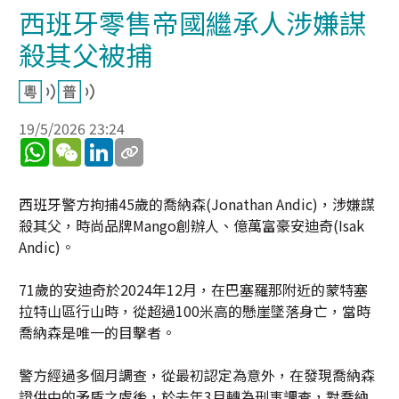
西班牙零售帝國繼承人涉嫌謀
殺其父被捕
19/5/2026 23:24
WhatsApp
WeChat
LinkedIn
西班牙警方拘捕45歲的喬納森(Jonathan Andic)，涉嫌謀
殺其父，時尚品牌Mango創辦人、億萬富豪安迪奇(Isak
Andic)。
71歲的安迪奇於2024年12月，在巴塞羅那附近的蒙特塞
拉特山區行山時，從超過100米高的懸崖墜落身亡，當時
喬納森是唯一的目擊者。
警方經過多個月調查，從最初認定為意外，在發現喬納森
證供中的矛盾之處後，於去年3月轉為刑事調查，對喬納