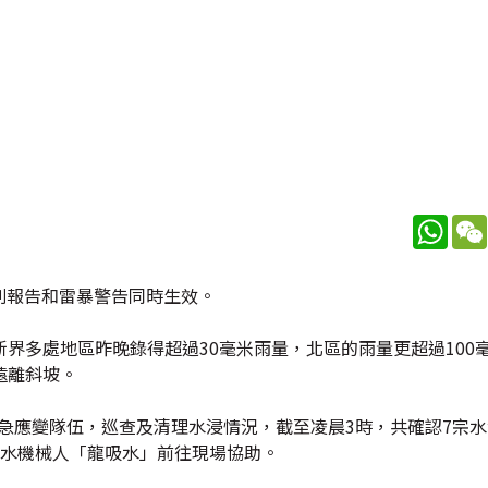
What
特別報告和雷暴警告同時生效。
界多處地區昨晚錄得超過30毫米雨量，北區的雨量更超過100毫
遠離斜坡。
緊急應變隊伍，巡查及清理水浸情況，截至凌晨3時，共確認7宗水
排水機械人「龍吸水」前往現場協助。