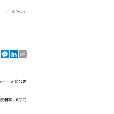
下一篇 Next 》
sApp
WeChat
Messenger
LinkedIn
米。 天文台表
浸個案，6宗完