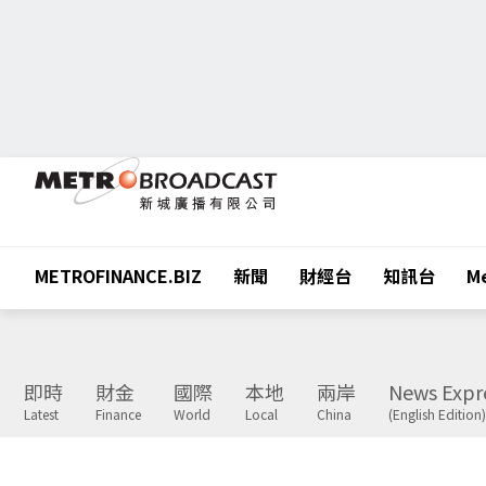
METROFINANCE.BIZ
新聞
財經台
知訊台
Me
即時
財金
國際
本地
兩岸
News Expr
Latest
Finance
World
Local
China
(English Edition)