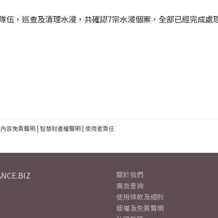
變隊伍，巡查及清理水浸，共確認7宗水浸個案，全部已經完成處
建內容免責聲明
|
智慧財產權聲明
|
使用者責任
NCE.BIZ
關於我們
廣告查詢
使用條款及細則
版權及免責聲明