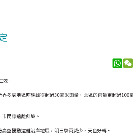
定
What
生效。
界多處地區昨晚錄得超過30毫米雨量，北區的雨量更超過100
，市民應遠離斜坡。
著高空擾動遠離沿岸地區，明日驟雨減少，天色好轉。