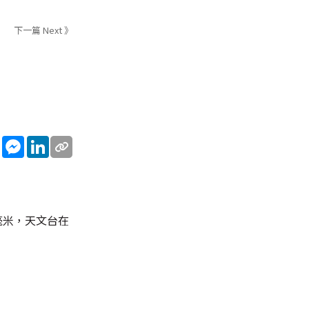
下一篇 Next 》
sApp
WeChat
Messenger
LinkedIn
毫米，天文台在