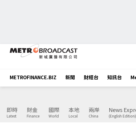
METROFINANCE.BIZ
新聞
財經台
知訊台
Me
即時
財金
國際
本地
兩岸
News Expr
Latest
Finance
World
Local
China
(English Edition)