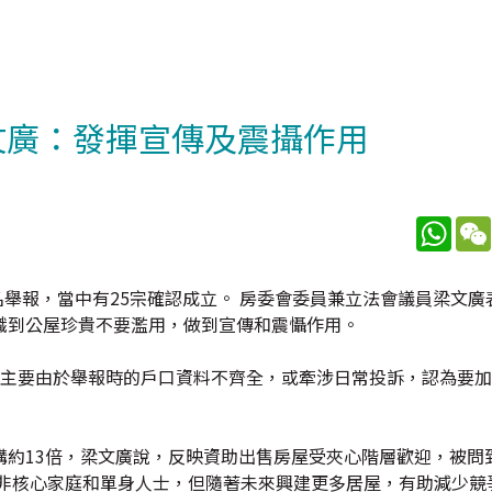
文廣：發揮宣傳及震攝作用
What
名舉報，當中有25宗確認成立。 房委會委員兼立法會議員梁文廣
識到公屋珍貴不要濫用，做到宣傳和震懾作用。
，主要由於舉報時的戶口資料不齊全，或牽涉日常投訴，認為要
購約13倍，梁文廣說，反映資助出售房屋受夾心階層歡迎，被問
響非核心家庭和單身人士，但隨著未來興建更多居屋，有助減少競