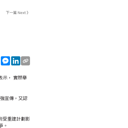
下一篇 Next 》
sApp
WeChat
Messenger
LinkedIn
表示， 實際舉
加強宣傳，又認
到受重建計劃影
爭。