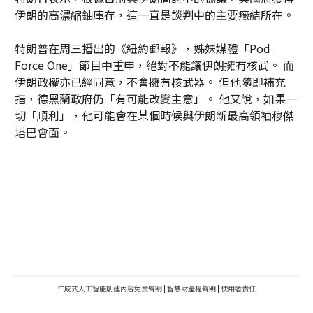
伊朗的高濃縮鈾庫存，這一直是談判中的主要癥結所在。
特朗普在周三播出的《紐約郵報》，姊妹媒體「Pod
Force One」節目中重申，絕對不能讓伊朗擁有核武。 而
伊朗政權亦已經同意，不會擁有核武器。 但他隨即補充
指，德黑蘭政府仍「有可能改變主意」。 他又說，如果一
切「順利」，他可能會在某個時候與伊朗新最高領袖穆傑
塔巴會面。
生成式人工智能創建內容免責聲明
|
智慧財產權聲明
|
使用者責任