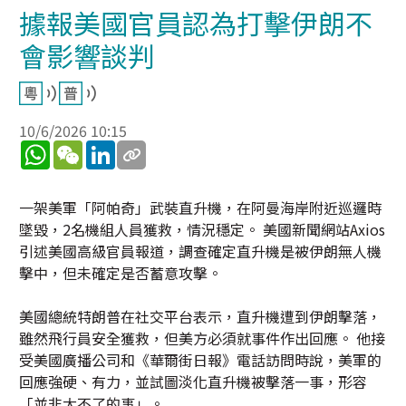
據報美國官員認為打擊伊朗不
會影響談判
10/6/2026 10:15
WhatsApp
WeChat
LinkedIn
一架美軍「阿帕奇」武裝直升機，在阿曼海岸附近巡邏時
墜毀，2名機組人員獲救，情況穩定。 美國新聞網站Axios
引述美國高級官員報道，調查確定直升機是被伊朗無人機
擊中，但未確定是否蓄意攻擊。
美國總統特朗普在社交平台表示，直升機遭到伊朗擊落，
雖然飛行員安全獲救，但美方必須就事件作出回應。 他接
受美國廣播公司和《華爾街日報》電話訪問時說，美軍的
回應強硬、有力，並試圖淡化直升機被擊落一事，形容
「並非大不了的事」。