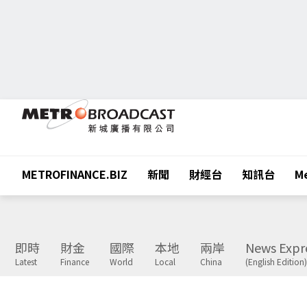
METROFINANCE.BIZ
新聞
財經台
知訊台
Me
即時
財金
國際
本地
兩岸
News Expr
Latest
Finance
World
Local
China
(English Edition)