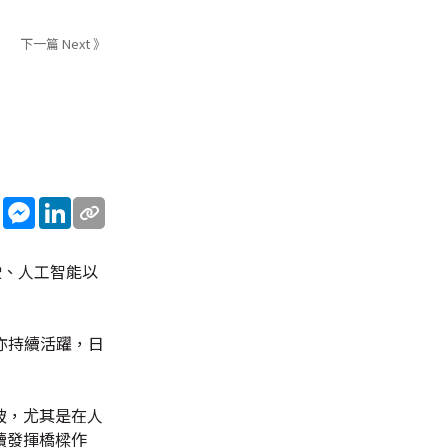
下一篇 Next 》
sApp
WeChat
Messenger
LinkedIn
駛、人工智能以
亦持續活躍，日
破，尤其是在人
續發揮橋樑作