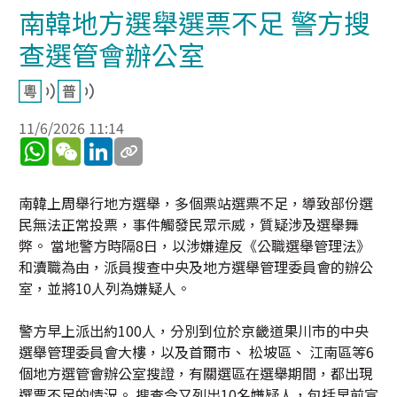
南韓地方選舉選票不足 警方搜
查選管會辦公室
11/6/2026 11:14
WhatsApp
WeChat
LinkedIn
南韓上周舉行地方選舉，多個票站選票不足，導致部份選
民無法正常投票，事件觸發民眾示威，質疑涉及選舉舞
弊。 當地警方時隔8日，以涉嫌違反《公職選舉管理法》
和瀆職為由，派員搜查中央及地方選舉管理委員會的辦公
室，並將10人列為嫌疑人。
警方早上派出約100人，分別到位於京畿道果川市的中央
選舉管理委員會大樓，以及首爾市、 松坡區、 江南區等6
個地方選管會辦公室搜證，有關選區在選舉期間，都出現
選票不足的情況。 搜查令又列出10名嫌疑人，包括早前宣