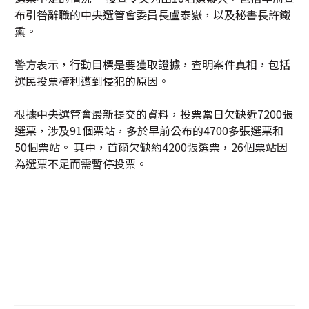
布引咎辭職的中央選管會委員長盧泰嶽，以及秘書長許鐵
熏。
警方表示，行動目標是要獲取證據，查明案件真相，包括
選民投票權利遭到侵犯的原因。
根據中央選管會最新提交的資料，投票當日欠缺近7200張
選票，涉及91個票站，多於早前公布的4700多張選票和
50個票站。 其中，首爾欠缺約4200張選票，26個票站因
為選票不足而需暫停投票。