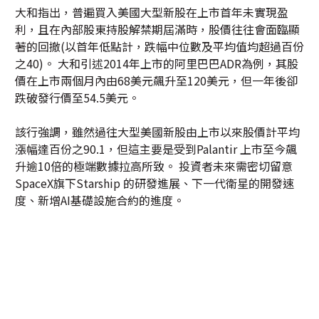
大和指出，普遍買入美國大型新股在上市首年未實現盈
利，且在內部股東持股解禁期屆滿時，股價往往會面臨顯
著的回撤(以首年低點計，跌幅中位數及平均值均超過百份
之40)。 大和引述2014年上市的阿里巴巴ADR為例，其股
價在上市兩個月內由68美元飆升至120美元，但一年後卻
跌破發行價至54.5美元。
該行強調，雖然過往大型美國新股由上市以來股價計平均
漲幅達百份之90.1，但這主要是受到Palantir 上市至今飆
升逾10倍的極端數據拉高所致。 投資者未來需密切留意
SpaceX旗下Starship 的研發進展、下一代衛星的開發速
度、新增AI基礎設施合約的進度。