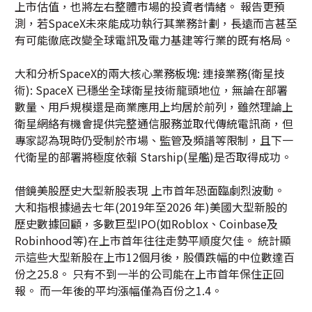
上市估值，也將左右整體市場的投資者情緒。 報告更預
測，若SpaceX未來能成功執行其業務計劃，長遠而言甚至
有可能徹底改變全球電訊及電力基建等行業的既有格局。
大和分析SpaceX的兩大核心業務板塊: 連接業務(衛星技
術): SpaceX 已穩坐全球衛星技術龍頭地位，無論在部署
數量、用戶規模還是商業應用上均居於前列，雖然理論上
衛星網絡有機會提供完整通信服務並取代傳統電訊商，但
專家認為現時仍受制於市場、監管及頻譜等限制，且下一
代衛星的部署將極度依賴 Starship(星艦)是否取得成功。
借鏡美股歷史大型新股表現 上市首年恐面臨劇烈波動。
大和指根據過去七年(2019年至2026 年)美國大型新股的
歷史數據回顧，多數巨型IPO(如Roblox、Coinbase及
Robinhood等)在上市首年往往走勢平順度欠佳。 統計顯
示這些大型新股在上市12個月後，股價跌幅的中位數達百
份之25.8。 只有不到一半的公司能在上市首年保住正回
報。 而一年後的平均漲幅僅為百份之1.4。