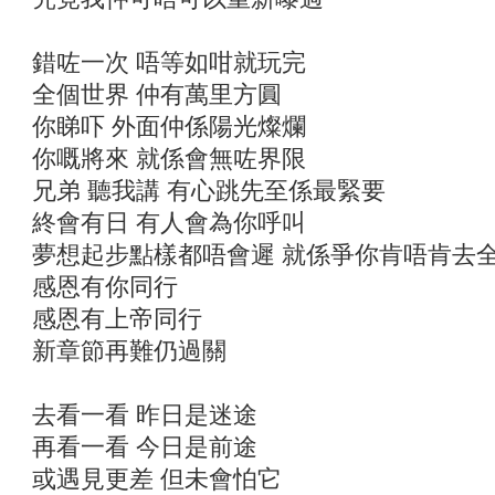
錯咗一次 唔等如咁就玩完
全個世界 仲有萬里方圓
你睇吓 外面仲係陽光燦爛
你嘅將來 就係會無咗界限
兄弟 聽我講 有心跳先至係最緊要
終會有日 有人會為你呼叫
夢想起步點樣都唔會遲 就係爭你肯唔肯去
感恩有你同行
感恩有上帝同行
新章節再難仍過關
去看一看 昨日是迷途
再看一看 今日是前途
或遇見更差 但未會怕它