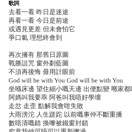
歌詞
去看一看 昨日是迷途
再看一看 今日是前途
或遇見更差 但未會怕它
爭口氣 理想終會到
再次擁有 那舊日原圖
戰勝詛咒 窗外劃藍圖
不須再後悔 毋用計眼前
God will be with You God will be with You
坐喺床邊 望住細小嘅天邊 出便點變 𠵱家
阿媽叫我要乖 阿爸叫我唔好學壞
走岔 走歪 點解我會咁失敗
大雨滂沱 人生蹉跎 以前嘅事仲不斷重播
數唔清嘅錯 換嚟被鐵窗封鎖
究竟我仲可唔可以重新嚟過