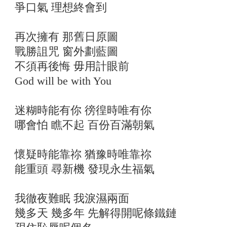
爭口氣 理想終會到
再次擁有 那舊日原圖
戰勝詛咒 窗外劃藍圖
不須再後悔 毋用計眼前
God will be with You
迷糊時能有你 徬徨時唯有你
哪會怕 瞧不起 百份百滿朝氣
懷疑時能靠祢 猶豫時唯靠祢
能重頭 尋新機 發現永生福氣
我徹夜難眠 我淚濕兩面
幾多天 幾多年 先解得開呢條鐵鏈