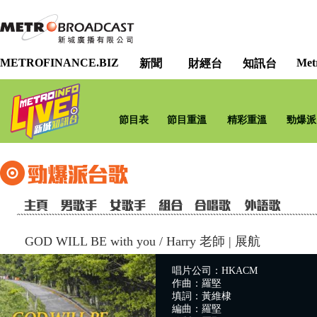
METROFINANCE.BIZ
Met
新聞
財經台
知訊台
節目表
節目重溫
精彩重溫
勁爆派
GOD WILL BE with you
/
Harry 老師 | 展航
唱片公司：HKACM
作曲：羅堅
填詞：黃維棣
編曲：羅堅