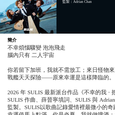
監製：Adrian Chan
簡介
不幸煩惱驟變 泡泡飛走
腦內只有 二人宇宙
你若留下加班，我就不需放工；來日怪物來
戰艦天天探險——原來幸運是這樣降臨的。
2026 年 SULIS 最新派台作品《不幸的我
SULIS 作曲、薛晉寧填詞、SULIS 與 Adrian C
監製。SULIS以歌曲記錄愛情裡最微小的
幸運值馬上點滿。你是炎夏，我就做啤酒；