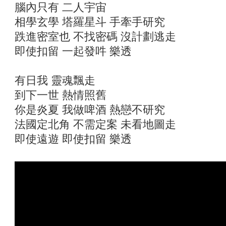
腦內只有 二人宇宙
相學玄學 塔羅星斗 手牽手研究
跌進密室也 不找密碼 沒計劃逃走
即使扣留 一起發吽 樂透
有日我 靈魂飄走
到下一世 熱情照舊
你是炎夏 我做啤酒 熱戀不研究
法國定北角 不需定案 未看地圖走
即使遠遊 即使扣留 樂透