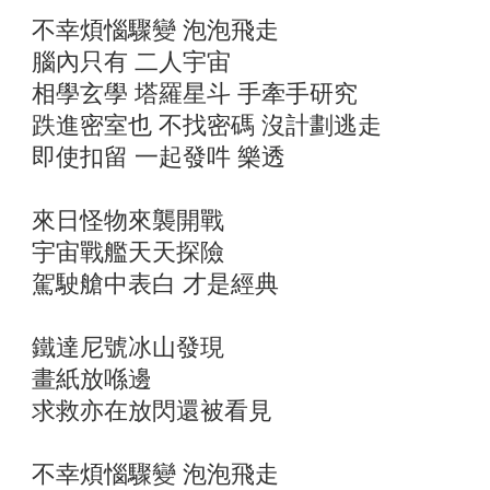
不幸煩惱驟變 泡泡飛走
腦內只有 二人宇宙
相學玄學 塔羅星斗 手牽手研究
跌進密室也 不找密碼 沒計劃逃走
即使扣留 一起發吽 樂透
來日怪物來襲開戰
宇宙戰艦天天探險
駕駛艙中表白 才是經典
鐵達尼號冰山發現
畫紙放喺邊
求救亦在放閃還被看見
不幸煩惱驟變 泡泡飛走