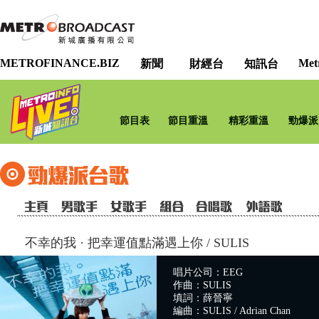
METROFINANCE.BIZ
Met
新聞
財經台
知訊台
節目表
節目重溫
精彩重溫
勁爆派
不幸的我 · 把幸運值點滿遇上你
/
SULIS
唱片公司：EEG
作曲：SULIS
填詞：薛晉寧
編曲：SULIS / Adrian Chan