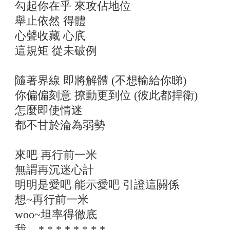
勾起你在乎 來攻佔地位
舉止依然 得體
心聲收藏 心㡳
這規矩 從未破例
隨著界線 即將解體 (不想輸給你睇)
你偏偏刻意 撩動更到位 (彼此都捍衛)
怎麼即使情迷
都不甘於淪為弱勢
來吧 再行前一米
無謂再沉迷心計
明明是愛吧 能示愛吧 引證這關係
想~再行前一米
woo~坦率得徹底
我... * * * * * * * *