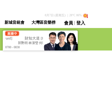
8月7日 (星期五)
｜
28
°C
86
%
|
新城音統會
大灣區音樂榜
會員
登入
直播 / 重溫
vard]
財知大道 [Finance Boulevard]
傑
郭艷明 林潔瑩 何民傑
0700 - 0830