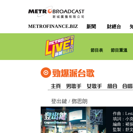
METROFINANCE.BIZ
新聞
財經台
節目表
節目重溫
登出鍵
/
鄧思朗
作曲：Lesta
填詞：小
編曲：褚
監製：舒