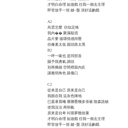
才明白命理 如遊戲 任我一個去主理
即管放手一按 鍵~盤 演好這齣戲
A2
烏雲怎麼 仿似定格
我內�� 聚滿疑惑
晶片要 循環情感抑壓
但像素太低 掘頭路太黑
B2
一呼一吸也 是同部首
賜予我勇氣 調頭
別再獨個 空間裡面內疚
讓脆弱角色 舔傷口
C2
從來是自己 原來是自己
我困在我 這灰色陣地
已蓋著晨曦 層層疊幾多張被 陰森詭秘
使我沒法 再唞氣
原來是自卑 叫噩夢難捨棄
才明白命理 如遊戲 任我一個去主理
即管放手一按 鍵~盤 演好這齣戲