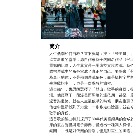
簡介
人生低潮如何自救？答案就是：按下「登出鍵」
這首新歌的靈感，源自作家莫子的同名作品《登
震撼的比喻：人生其實是一場虛擬實境遊戲。我
錯把遊戲中的角色當成了真正的自己。要學會「
為真正的你，不是那個遊戲角色，而是操控全局
生遊戲指南」，也是一次覺醒的旅程。
過去幾年，鄧思朗選擇了「登出」歌手的身份，
活。他經歷了一段漫長而黑暗的迷茫期，甚至一
返音樂道路。就在人生最低潮的時候，朋友推薦
他從中重新找到了力量，一步步走出陰霾，並在
歌手的身份。
這首歌的編曲特別採用了80年代美國經典的合成
厚的復古聲響與電子節奏，營造出一種讓人釋懷
氛圍——既是對低潮的告別，也是對重生的擁抱