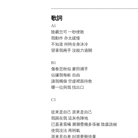
歌詞
A1
陰霾怎可 一秒便散
我動作 亦太緩慢
不知道 何時全身冰冷
望著我兩手 沒能力過關
B1
傷春悲秋似 麥田捕手
佔據我每畝 自由
讓我獨個 空虛裡面待救
哪一位與我 找出口
C1
從來是自己 原來是自己
我困在我 這灰色陣地
已蓋著晨曦 層層疊幾多張被 陰森詭秘
使我沒法 再唞氣
原來是自卑 叫噩夢難捨棄