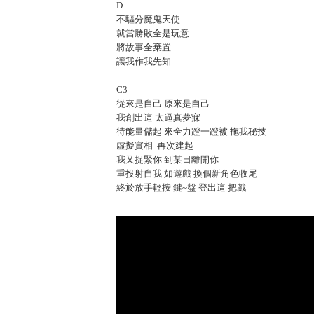
D
不驅分魔鬼天使
就當勝敗全是玩意
將故事全棄置
讓我作我先知
C3
從來是自己 原來是自己
我創出這 太逼真夢寐
待能量儲起 來全力蹬一蹬被 拖我秘技
虛擬實相 再次建起
我又捉緊你 到某日離開你
重投射自我 如遊戲 換個新角色收尾
終於放手輕按 鍵~盤 登出這 把戲