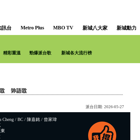
Metro Plus
MBO TV
知訊台
新城八大家
新城動力
財知大道 [Finance Boule
精彩重溫
勁爆派台歌
新城各大流行榜
郭艷明 林潔瑩 何民
派台日期:
2026-05-27
 Cheng / BC / 陳嘉銘 / 曾家瑋
克
振東
文