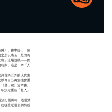
。
出鍵》。書中提出一個
們之所以痛苦，是因為
登出」這場遊戲——因
的玩家。這是一本「人
投身音樂以外的現實生
度以為自己再無機會重
了《登出鍵》這本書。
今年決定重新「登入」
器流行樂風格，透過濃
、彷彿重返過去的情感
。