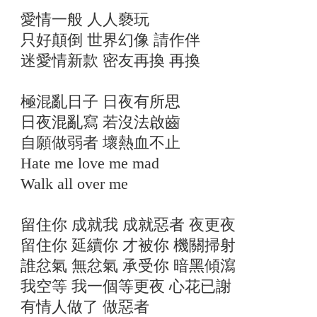
愛情一般 人人褻玩
只好顛倒 世界幻像 請作伴
迷愛情新款 密友再換 再換
極混亂日子 日夜有所思
日夜混亂寫 若沒法啟齒
自願做弱者 壞熱血不止
Hate me love me mad
Walk all over me
留住你 成就我 成就惡者 夜更夜
留住你 延續你 才被你 機關掃射
誰忿氣 無忿氣 承受你 暗黑傾瀉
我空等 我一個等更夜 心花已謝
有情人做了 做惡者