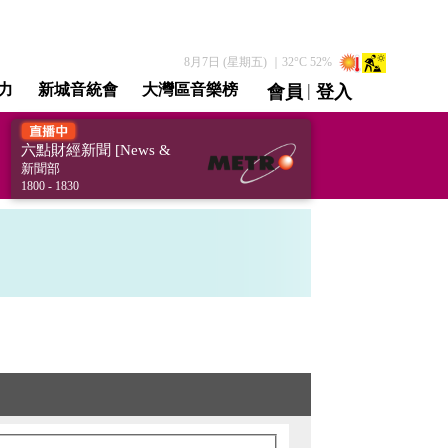
8月7日 (星期五)
｜
32
°C
52
%
|
力
新城音統會
大灣區音樂榜
會員
登入
直播 / 重溫
六點財經新聞 [News &
Finance Affairs]
新聞部
1800 - 1830