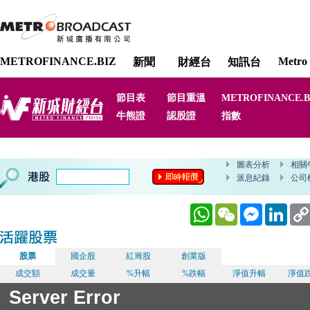
METROFINANCE.BIZ
Metro 
新聞
財經台
知訊台
節目表
節目重溫
METROFINANCE.B
牛熊證
認股證
指數
WhatsApp
WeChat
Messenger
Linked
股票
國企股
紅籌股
創業版
成交額
成交量
%升幅
%跌幅
淨值升幅
淨值