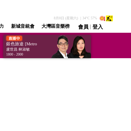
8月8日 (星期六)
｜
34
°C
57
%
|
力
新城音統會
大灣區音樂榜
會員
登入
直播 / 重溫
銀色旅途 [Metro
Silver]
盧世昌 林淑敏
1800 - 2000