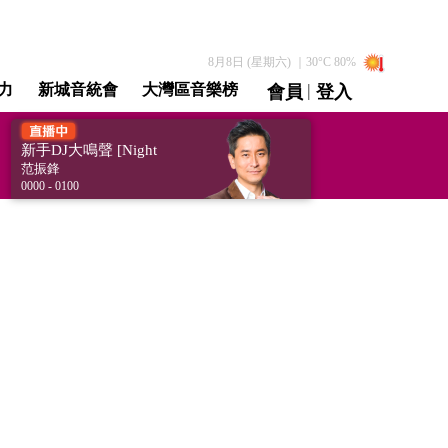
8月8日 (星期六)
｜
30
°C
80
%
|
力
新城音統會
大灣區音樂榜
會員
登入
直播 / 重溫
新手DJ大鳴聲 [Night
Vibrations - A DJ to be]
范振鋒
0000 - 0100