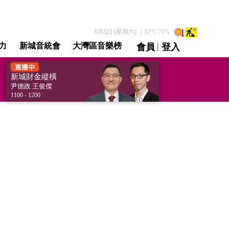
8月8日 (星期六)
｜
32
°C
71
%
|
力
新城音統會
大灣區音樂榜
會員
登入
直播 / 重溫
新城財金縱橫
[Financial Weekly]
尹德政 王俊傑
1100 - 1200